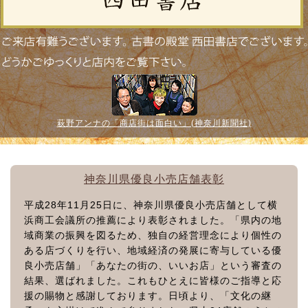
萩野アンナの「商店街は面白い」(神奈川新聞社)
神奈川県優良小売店舗表彰
平成28年11月25日に、神奈川県優良小売店舗として横
浜商工会議所の推薦により表彰されました。「県内の地
域商業の振興を図るため、独自の経営理念により個性の
ある店づくりを行い、地域経済の発展に寄与している優
良小売店舗」「あなたの街の、いいお店」という審査の
結果、選ばれました。これもひとえに皆様のご指導と応
援の賜物と感謝しております。日頃より、「文化の継