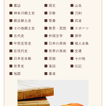
書誌
国文
山岳
神奈川郷土史
宗教
刀剣
横浜郷土史
聖書
武道
その他郷土史
教育・思想
スポーツ
古代史
外国文学
易学
中世近世史
日本の美術
個人全集
近現代史
世界の美術
交通
日本史全般
芸能
その他
世界史
落語
伝記
地図
書道